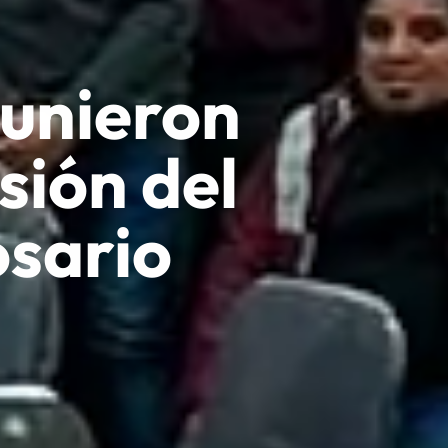
eunieron
sión del
osario