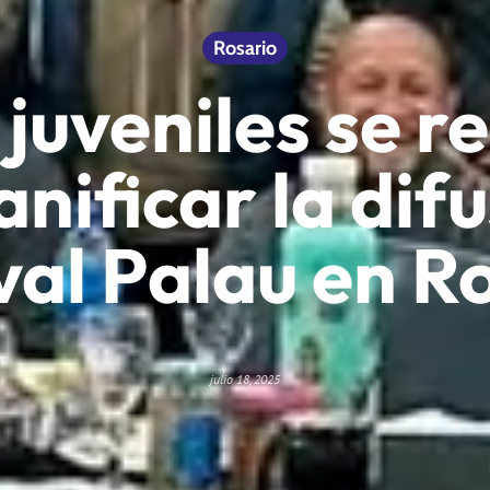
Rosario
 juveniles se r
anificar la difu
val Palau en R
julio 18, 2025