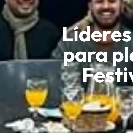
Líderes
para pl
Festi