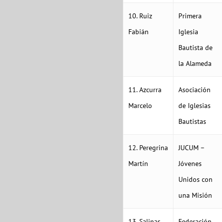
10. Ruiz
Primera
Fabián
Iglesia
Bautista de
la Alameda
11. Azcurra
Asociación
Marcelo
de Iglesias
Bautistas
12. Peregrina
JUCUM –
Martín
Jóvenes
Unidos con
una Misión
13. Salinas
Federación