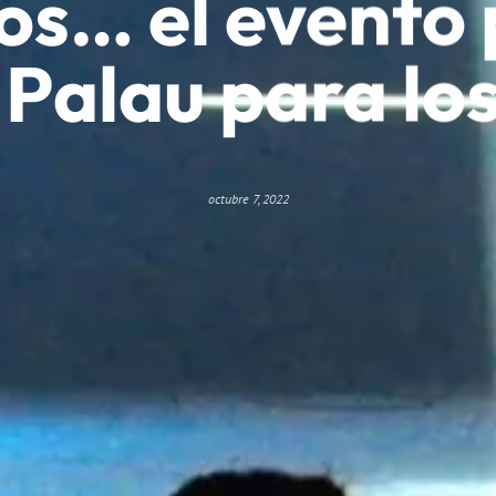
s… el evento 
 Palau para lo
octubre 7, 2022