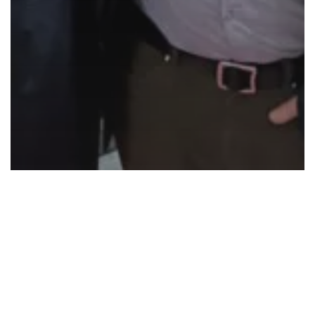
Buenos Aires
Festival
Noticias
Andrés Palau fue recibido por el
gobernador Kicillof y el intendente
Garro en La Plata