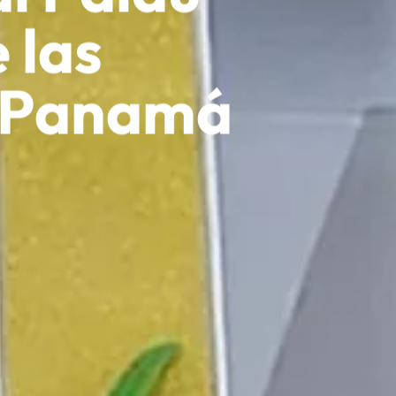
 las
n Panamá