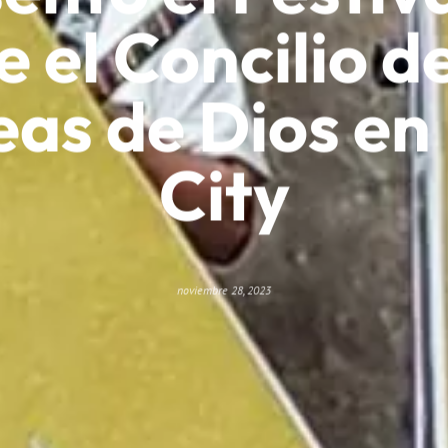
e el Concilio de
as de Dios e
City
noviembre 28, 2023