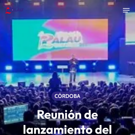
Skip
Men
to
Close
main
Menu
content
CÓRDOBA
Reunión de
lanzamiento del