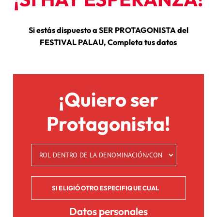
Si
estás
dispuesto
a
SER
PROTAGONISTA
del
FESTIVAL
PALAU,
Completa
tus
datos
¡Quiero ser
Protagonista!
Datos personales