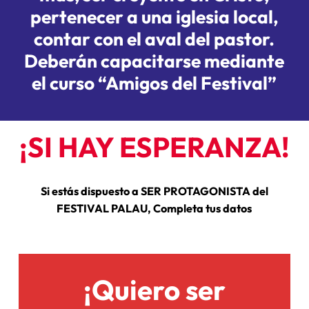
pertenecer a una iglesia local,
contar con el aval del pastor.
Deberán capacitarse mediante
el curso “Amigos del Festival”
¡SI HAY ESPERANZA!
Si
estás
dispuesto
a
SER
PROTAGONISTA
del
FESTIVAL
PALAU,
Completa
tus
datos
¡Quiero ser